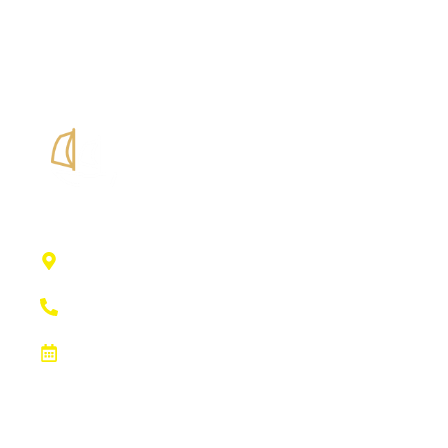
Edificio Club Náutico
Port Esportiu, SN, 07840 Santa Eulalia Des
Ríu, Illes Balears
+34 971 331 173
M,X y V de 08:00h a 15:00h y L y J de 08:00h a
13:30h y de 16:00h a 19:00h