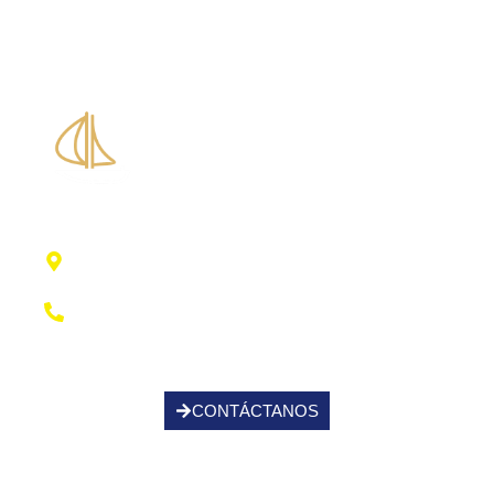
Piscina Santa Eulalia
Centro Municipal de Deportes, 07814 Santa
Eulalia Des Ríu, Illes Balears
+34 971 336 004
CONTÁCTANOS