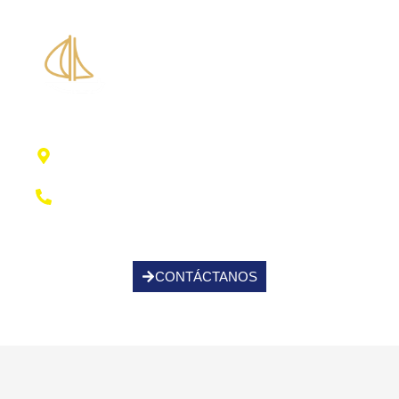
Piscina Santa Eulalia
Centro Municipal de Deportes, 07814 Santa
Eulalia Des Ríu, Illes Balears
+34 971 336 004
CONTÁCTANOS