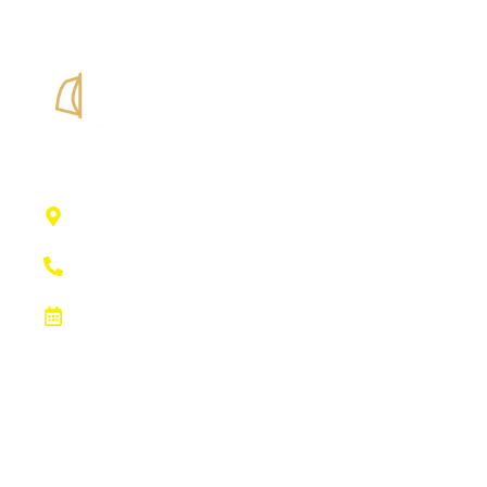
Edificio Club Náutico
Port Esportiu, SN, 07840 Santa Eulalia Des
Ríu, Illes Balears
+34 971 331 173
M,X y V de 08:00h a 15:00h y L y J de 08:00h a
13:30h y de 16:00h a 19:00h