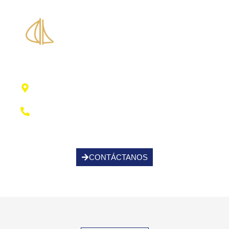
Piscina Santa Eulalia
Centro Municipal de Deportes, 07814 Santa
Eulalia Des Ríu, Illes Balears
+34 971 336 004
CONTÁCTANOS