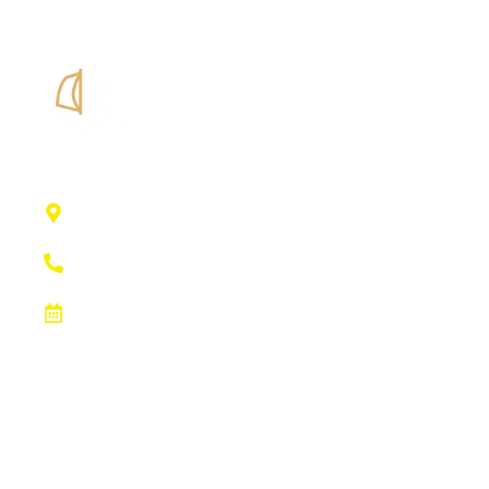
Edificio Club Náutico
Port Esportiu, SN, 07840 Santa Eulalia Des
Ríu, Illes Balears
+34 971 331 173
M,X y V de 08:00h a 15:00h y L y J de 08:00h a
13:30h y de 16:00h a 19:00h