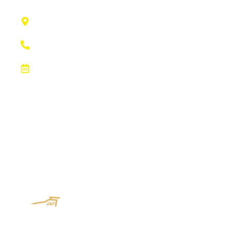
Port Esportiu, SN, 07840 Santa Eulalia Des
Ríu, Illes Balears
+34 971 331 173
M,X y V de 08:00h a 15:00h y L y J de 08:00h a
13:30h y de 16:00h a 19:00h