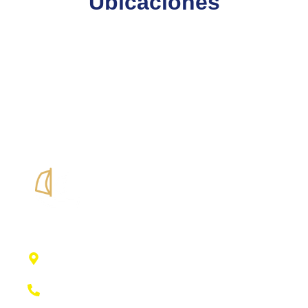
Ubicaciones
Edificio Club Náutico
Port Esportiu, SN, 07840 Santa Eulalia Des
Ríu, Illes Balears
+34 971 331 173